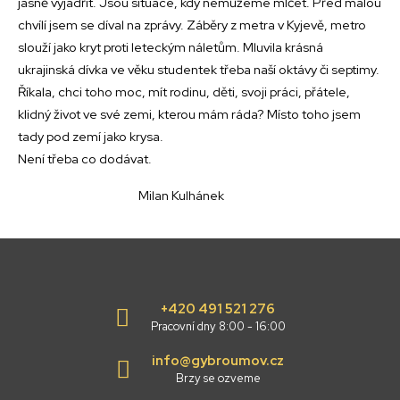
jasně vyjádřit. Jsou situace, kdy nemůžeme mlčet. Před malou
chvílí jsem se díval na zprávy. Záběry z metra v Kyjevě, metro
slouží jako kryt proti leteckým náletům. Mluvila krásná
ukrajinská dívka ve věku studentek třeba naší oktávy či septimy.
Říkala, chci toho moc, mít rodinu, děti, svoji práci, přátele,
klidný život ve své zemi, kterou mám ráda? Místo toho jsem
tady pod zemí jako krysa.
Není třeba co dodávat.
Milan Kulhánek
+420 491 521 276
Pracovní dny 8:00 - 16:00
info@gybroumov.cz
Brzy se ozveme