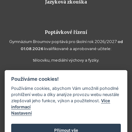
Jazyková zkouška
Poptávkové řízení
Gymnázium Broumov poptává pro školní rok 2026/2027
od
01.08.2026
kvalifikované a aprobované učitele:
tělocviku, mediální výchovy a fyziky.
Vaše doplňující dotazy k poptávce a případné nabídky zasílejte
Používáme cookies!
prosím na
reditel@gybroumov.cz
.
Používáme cookies, abychom Vám umožnili pohodlné
prohlížení webu a díky analýze provozu webu neustále
zlepšovali jeho funkce, výkon a použitelnost.
Více
informací
Copyright ©2025
Gymnázium Broumov.
Nastavení
Prohlášení o přístupnosti
Tvorba webových stránek:
Přijmout vše