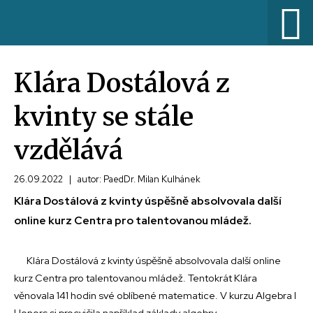
Klára Dostálová z
kvinty se stále
vzdělává
26.09.2022
|
autor: PaedDr. Milan Kulhánek
Klára Dostálová z kvinty úspěšně absolvovala další
online kurz Centra pro talentovanou mládež.
Klára Dostálová z kvinty úspěšně absolvovala další online
kurz Centra pro talentovanou mládež. Tentokrát Klára
věnovala 141 hodin své oblíbené matematice. V kurzu Algebra I
Honors si procvičila například základy algebry,