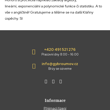
lineární, exponenciální a polynomické funkce či statistiku. A to
vše v angličtině! Gratulujeme a těšíme se na další Klářiny
úspěchy. Sl
+420 491 521 276
Pracovní dny 8:00 - 16:00
info@gybroumov.cz
Brzy se ozveme
Informace
Přijímací řízení