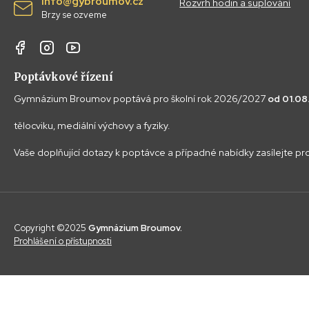
info@gybroumov.cz
Rozvrh hodin a suplování
Brzy se ozveme
Poptávkové řízení
Gymnázium Broumov poptává pro školní rok 2026/2027
od 01.0
tělocviku, mediální výchovy a fyziky.
Vaše doplňující dotazy k poptávce a případné nabídky zasílejte p
Copyright ©2025
Gymnázium Broumov.
Prohlášení o přístupnosti