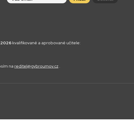
8.2026
kvalifikované a aprobované učitele:
rosím na
reditel@gybroumov.cz
.