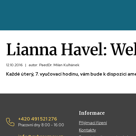
Lianna Havel: We
12.10.2016
|
autor: PaedDr. Milan Kulhánek
Každé úterý, 7. vyučovací hodinu, vám bude k dispozici ame
Informace
+420 491 521 276
Přijímací řízení
Pracovní dny 8:00 - 16:00
Kontakty