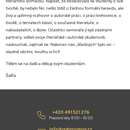
literárního domečku. Napsat, že besedovala se studenty o své
tvorbě, by nebylo fér, nešlo totiž o žádnou formální besedu, ale
živý a upřímný rozhovor o autorské práci, o práci knihovnice, o
životě, o tématech básní, o současné literatuře, o
nakladatelích, o škole. Účastníci semináře jí byli zdatnými
partnery, sdíleli svoje čtenářské i autorské zkušenosti,
naslouchali, zajímali se. Nakonec nás „šťastných“ bylo víc –
vlastně všichni, troufnu si říct!
Těším se na další a děkuji svým studentům.
ŠáRa
+420 491 521 276
Pracovní dny 8:00 - 16:00
info@gybroumov.cz