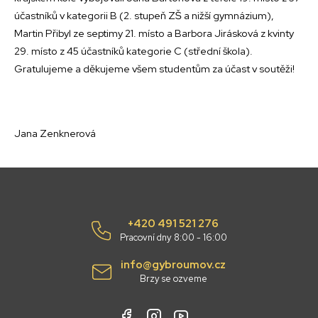
účastníků v kategorii B (2. stupeň ZŠ a nižší gymnázium),
Martin Přibyl ze septimy 21. místo a Barbora Jirásková z kvinty
29. místo z 45 účastníků kategorie C (střední škola).
Gratulujeme a děkujeme všem studentům za účast v soutěži!
Jana Zenknerová
+420 491 521 276
Pracovní dny 8:00 - 16:00
info@gybroumov.cz
Brzy se ozveme