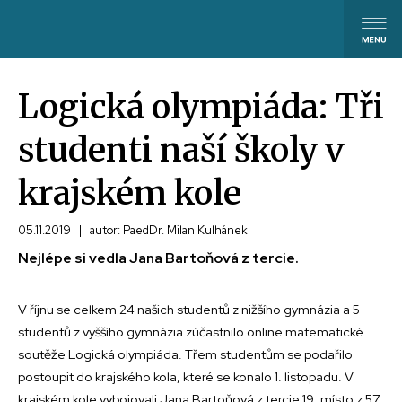
Logická olympiáda: Tři
studenti naší školy v
krajském kole
05.11.2019
|
autor: PaedDr. Milan Kulhánek
Nejlépe si vedla Jana Bartoňová z tercie.
V říjnu se celkem 24 našich studentů z nižšího gymnázia a 5
studentů z vyššího gymnázia zúčastnilo online matematické
soutěže Logická olympiáda. Třem studentům se podařilo
postoupit do krajského kola, které se konalo 1. listopadu. V
krajském kole vybojovali Jana Bartoňová z tercie 19. místo z 57