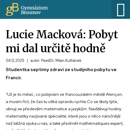
Lucie Macková: Pobyt
mi dal určitě hodně
04.12.2025
|
autor: PaedDr. Milan Kulhánek
Studentka septimy zdraví ze studijního pobytu ve
Francii.
"Už je to měsíc, co pobývám ve francouzském městě Alençon,
a musím říct, že čas tu utíká opravdu rychle.Co se školy týče,
věnuji se především matematice a jazykům. Navštěvuji hodiny
matematiky nazývané spécialité, které jsou o něco náročnější
než běžná výuka u nás, a také předmět mathématiques expert,