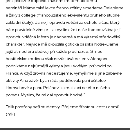
jenž přibližně odpovídá našemu matematickému
semináři.Máme také lekce francouzštiny s madame Delapierre
a žáky z collège (francouzského ekvivalentu druhého stupně
základní školy). Jsme jí opravdu vděční za ochotu a čas, který
nám pravidelně věnuje – a myslím, že i naše francouzština je jí
opravdu vděčná.Město je nádherné a má výrazný středověký
charakter. Nejvíce mě okouzlila gotická bazilika Notre-Dame,
jejíž atmosféru obdivuji při každé procházce. S mou
hostitelskou rodinou však nezůstáváme jen v Alençonu –
podnikáme nejrůznější výlety a jsou skvělými průvodci po
Francii. A když zrovna necestujeme, vymýšlíme si jiné zábavné
aktivity.A na závěr bych ráda poděkovala paní učitelce
Hornychové a panu Pelánovi za realizaci celého našeho
pobytu. Myslím, že mi dal opravdu hodně."
Tolik postřehy naší studentky. Přejeme šťastnou cestu domů.
(mk)