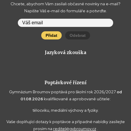
Chcete, abychom Vám zasílali občasné novinky na e-mail?
Napište Váš e-mail do formuláře a potvrďte.
Přidat
Odebrat
Jazyková zkouška
Poptávkové řízení
Gymnázium Broumov poptává pro školní rok 2026/2027
od
01.08.2026
kvalifikované a aprobované učitele:
tělocviku, mediální výchovy a fyziky.
Vaše doplňující dotazy k poptávce a případné nabídky zasílejte
prosím na
reditel@gybroumov.cz
.