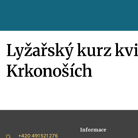
Lyžařský kurz kvi
Krkonoších
Informace
+420 491 521 276