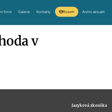
ní fond
Galerie
Kontakty
Rozvrh
Archiv aktualit
ohoda v
Jazyková zkouška