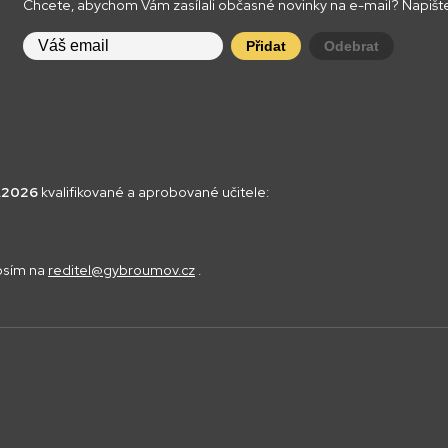
Chcete, abychom Vám zasílali občasné novinky na e-mail? Napište
Přidat
Odebrat
8.2026
kvalifikované a aprobované učitele:
rosím na
reditel@gybroumov.cz
.