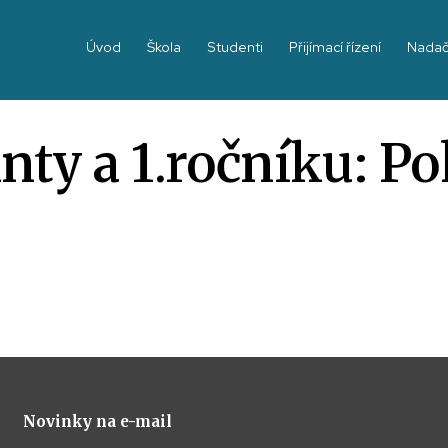
Úvod
Škola
Studenti
Přijímací řízení
Nadač
nty a 1.ročníku: P
Novinky na e-mail