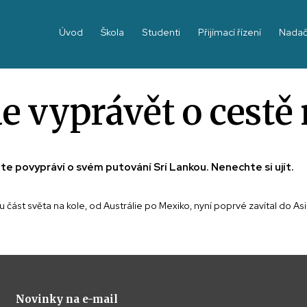
Úvod
Škola
Studenti
Přijímací řízení
Nadač
de vyprávět o cestě
e povypráví o svém putování Srí Lankou. Nenechte si ujít.
u část světa na kole, od Austrálie po Mexiko, nyní poprvé zavítal do A
Novinky na e-mail