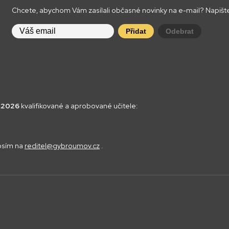
Chcete, abychom Vám zasílali občasné novinky na e-mail? Napište
Přidat
Odebrat
8.2026
kvalifikované a aprobované učitele:
rosím na
reditel@gybroumov.cz
.