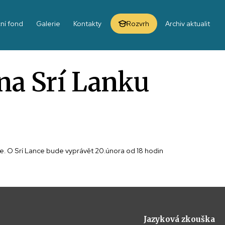
ní fond
Galerie
Kontakty
Rozvrh
Archiv aktualit
 na Srí Lanku
sie. O Srí Lance bude vyprávět 20.února od 18 hodin
Jazyková zkouška