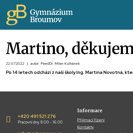
Martino, děkuje
22.07.2022
|
autor: PaedDr. Milan Kulhánek
Po 14 letech odchází z naší školy Ing. Martina Novotná, k
Informace
+420 491 521 276
Přijímací řízení
Pracovní dny 8:00 - 16:00
Kontakty