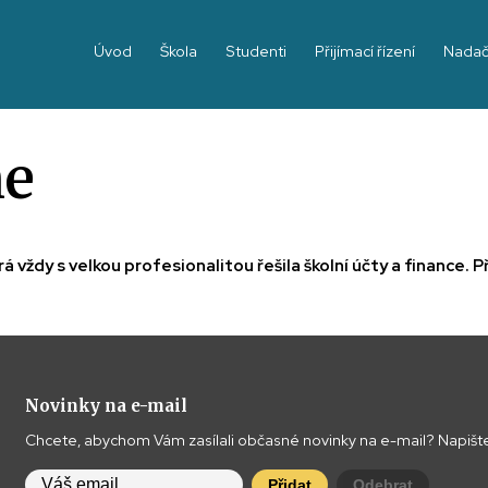
Úvod
Škola
Studenti
Přijímací řízení
Nadač
me
terá vždy s velkou profesionalitou řešila školní účty a finan
Novinky na e-mail
Chcete, abychom Vám zasílali občasné novinky na e-mail? Napište
Přidat
Odebrat