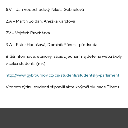
6.V – Jan Vodochodský, Nikola Gabrielová
2.A – Martin Soldán, Anežka Karpfová
7.V – Vojtěch Procházka
3.A – Ester Hadašová, Dominik Pánek - předseda
Bližší informace, stanovy, zápis z jednání najdete na webu školy
v sekci studenti. (mk)
http://www.gybroumov.cz/cs/studenti/studentsky-parlament
V tomto týdnu studenti připravili akce k výročí okupace Tibetu.