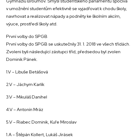
Gymnáziu Broumov. Smysl studentského parlamentu spočívá
v umožnění studentům efektivně se vyjadřovat k chodu školy,
navrhovat a realizovat nápady a podněty ke školním akcím,
výuce, prostředí školy atd.
První volby do SPGB
První volby do SPGB se uskutečnily 31. 1. 2018 ve všech třídách.
Zvoleni byli následující zástupci tříd, předsedou byl zvolen
Dominik Pánek.
1.V – Libuše Betášová
2.V – Jáchym Karlík
3.V – Mikuláš Danihel
4.V – Antonín Mráz
5.V – Riabec Dominik, Kuře Miroslav
1.A – Štěpán Kollert, Lukáš Jirásek