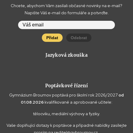
Chcete, abychom Vám zasílali občasné novinky na e-mail?
Napište Váš e-mail do formuláře a potvrďte.
Přidat
Odebrat
Jazyková zkouška
Poptávkové řízení
Gymnázium Broumov poptává pro školní rok 2026/2027
od
01.08.2026
kvalifikované a aprobované učitele:
tělocviku, mediální výchovy a fyziky.
Vaše doplňující dotazy k poptávce a případné nabídky zasílejte
prosím na
reditel@gybroumov.cz
.