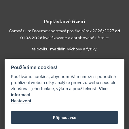
Poptávkové řízení
Gymnázium Broumov poptává pro školní rok 2026/2027
od
01.08.2026
kvalifikované a aprobované učitele:
tělocviku, mediální výchovy a fyziky.
Vaše doplňující dotazy k poptávce a případné nabídky zasílejte
Používáme cookies!
prosím na
reditel@gybroumov.cz
.
Používáme cookies, abychom Vám umožnili pohodlné
prohlížení webu a díky analýze provozu webu neustále
zlepšovali jeho funkce, výkon a použitelnost.
Více
informací
Copyright ©2025
Gymnázium Broumov.
Nastavení
Prohlášení o přístupnosti
Tvorba webových stránek:
Přijmout vše