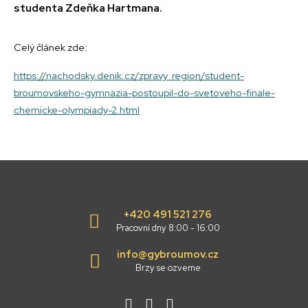
studenta Zdeňka Hartmana.
Celý článek zde:
https://nachodsky.denik.cz/zpravy_region/student-
broumovskeho-gymnazia-postoupil-do-svetoveho-finale-
chemicke-olympiady-2.html
+420 491 521 276
Pracovní dny 8:00 - 16:00
info@gybroumov.cz
Brzy se ozveme