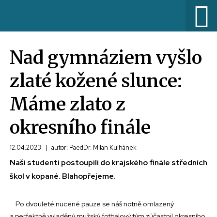
Nad gymnáziem vyšlo
zlaté kožené slunce:
Máme zlato z
okresního finále
12.04.2023
|
autor: PaedDr. Milan Kulhánek
Naši studenti postoupili do krajského finále středních
škol v kopané. Blahopřejeme.
Po dvouleté nucené pauze se náš notně omlazený
a perfektně vyladěný mužský fotbalový tým zúčastnil okresního