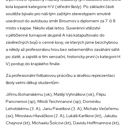
kola kopané kategorie H V (střední školy). Po základní části
soutěže bývalo pro náš tým zažitým stereotypem smutně
usednout do autobusu směr Broumov s diplomem za 7. či 8.
místo v kapse. Nikoliv však letos. Suverénní vítězství
v pětičlenné turnajové skupině A nás katapultovalo do
závěrečných bojů o cenné kovy, ve kterých jsme bezchybnou
a někdy až profesorskou hrou bez sebemenšího zaváhání sáhli
po zlatě, a zajistili si tím senzační, historicky první (v kategorii H
V) postup do krajského finále.
Za profesionální fotbalovou prácičku a skvělou reprezentaci
školy velmi děkuji studentům:
Jiřímu Bohanskému (ok), Matěji Vyhnálkovi (ok), Filipu
Pancnerovi (sp), Miloši Teichmanovi (sp), Dominiku
Lehotskému (3. A), Janu Pavelkovi (3. A), Michalu Večeřemu
(sx), Miroslavu Hlaváčkovi (2. A), Lukáši Karlíkovi (kt), Jakubu
Chejnovi (kt), Michaelu Šolcovi (kt), Davidu Hoffmannovi (kt),