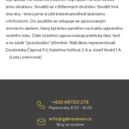
jinou strukturu. Soutěží se v tříčlenných družstev. Soutěž trvá
dva dny - letos jsme si užili krásné prostředí skanzenu
v Krňovicích. Do soutěže se vstupuje se zpracovaným
domácím úkolem, který byl letos zaměřen na kvalitu vybraného
vodního toku. Dále účastníci vypracovávají praktický úkol, test
a na závěr "poznávačku" přírodnin. Naši školu reprezentovali:
Doubravka Čápová 5.V, Kateřina Volfová 2.A a Josef Andrš 1.A.
(Lída Lorencová)
+420 491 521 276
Pracovní dny 8:00 - 16:00
info@gybroumov.cz
Brzy se ozveme