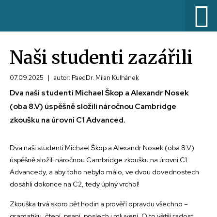
Naši studenti zazářili
07.09.2025
|
autor: PaedDr. Milan Kulhánek
Dva naši studenti Michael Škop a Alexandr Nosek
(oba 8.V) úspěšně složili náročnou Cambridge
zkoušku na úrovni C1 Advanced.
Dva naši studenti Michael Škop a Alexandr Nosek (oba 8.V)
úspěšně složili náročnou Cambridge zkoušku na úrovni C1
Advancedy, a aby toho nebylo málo, ve dvou dovednostech
dosáhli dokonce na C2, tedy úplný vrchol!
Zkouška trvá skoro pět hodin a prověří opravdu všechno –
gramatiku, čtení, psaní, poslech i mluvení. O to větší radost