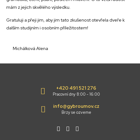
mám z jejich skvělého výsledku.
Gratuluji a přeji jim, aby jim tato zkušenost otevřela dveře k
dalším studijním i osobním příležitostem!
Michálková Alena
+420 491 521 276
Pracovní dny 8:00 - 16:00
info@gybroumov.cz
Brzy se ozveme