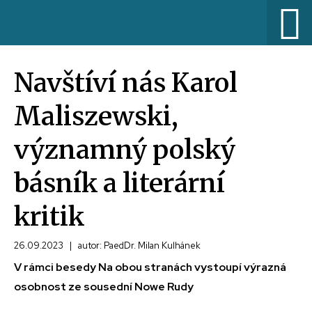
Navštíví nás Karol
Maliszewski,
významný polský
básník a literární
kritik
26.09.2023
|
autor: PaedDr. Milan Kulhánek
V rámci besedy Na obou stranách vystoupí výrazná
osobnost ze sousední Nowe Rudy