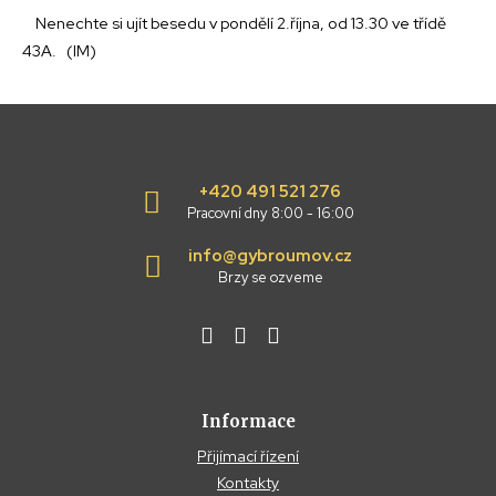
Nenechte si ujít besedu v pondělí 2.října, od 13.30 ve třídě
43A. (IM)
+420 491 521 276
Pracovní dny 8:00 - 16:00
info@gybroumov.cz
Brzy se ozveme
Informace
Přijímací řízení
Kontakty