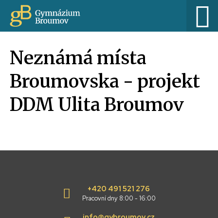
Neznámá místa
Broumovska - projekt
DDM Ulita Broumov
+420 491 521 276
Pracovní dny 8:00 - 16:00
info@gybroumov.cz