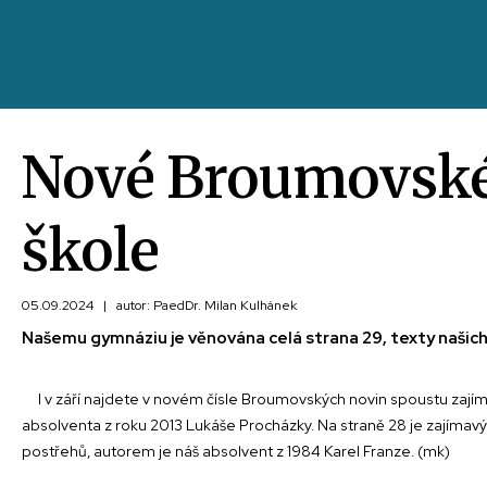
Nové Broumovské 
škole
05.09.2024
|
autor: PaedDr. Milan Kulhánek
Našemu gymnáziu je věnována celá strana 29, texty našich 
I v září najdete v novém čísle Broumovských novin spoustu zajímav
absolventa z roku 2013 Lukáše Procházky. Na straně 28 je zajímav
postřehů, autorem je náš absolvent z 1984 Karel Franze. (mk)