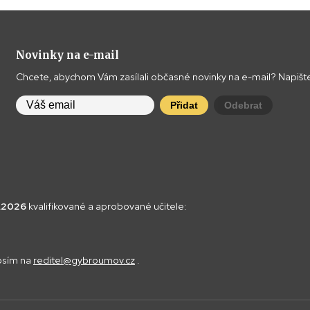
Novinky na e-mail
Chcete, abychom Vám zasílali občasné novinky na e-mail? Napište
Přidat
Odebrat
8.2026
kvalifikované a aprobované učitele:
rosím na
reditel@gybroumov.cz
.