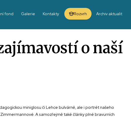
ní fond
Galerie
Kontakty
Rozvrh
Archiv aktualit
ajímavostí o naší
dagogickou miniglosu či Lehce bulvárně, ale i portrét našeho
tiny Zimmermannové. A samozřejmě také články plné bravurních