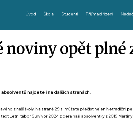
Úvod
Škola
Studenti
Přijímací řízení
Nadač
noviny opět plné z
absolventů najdete i na dalších stranách.
ého z naší školy. Na straně 29 si můžete přečíst nejen Netradiční pe
ý text Letní tábor Survivor 2024 z pera naší absolventky z 2019 Mar