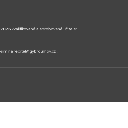
8.2026
kvalifikované a aprobované učitele:
rosím na
reditel@gybroumov.cz
.