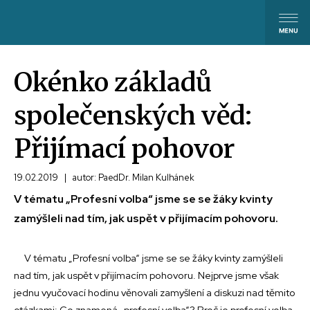
Okénko základů
společenských věd:
Přijímací pohovor
19.02.2019
|
autor: PaedDr. Milan Kulhánek
V tématu „Profesní volba“ jsme se se žáky kvinty
zamýšleli nad tím, jak uspět v přijímacím pohovoru.
V tématu „Profesní volba“ jsme se se žáky kvinty zamýšleli
nad tím, jak uspět v přijímacím pohovoru. Nejprve jsme však
jednu vyučovací hodinu věnovali zamyšlení a diskuzi nad těmito
otázkami: Co znamená „profesní volba“? Proč je profesní volba