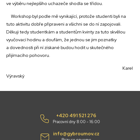
ve výběru nejlepšího uchazeče shodla se třídou.
Workshop byl podle mě vynikající, protože studenti byli na
tuto aktivitu dobře připraveni a všichni se do ní zapojovali.
Děkuji tedy studentkám a studentům kvinty za tuto skvělou
vyučovací hodinu a doufám, že jednou se jim poznatky
a dovednosti při ní získané budou hodit u skutečného
přijímacího pohovoru.
Karel
Výravský
+420 491 521 276
Pracovní dny 8:00 - 16:00
info@gybroumov.cz
Brzy se ozveme