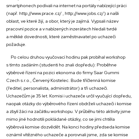
smartphonech podívali na internet na portály nabízející práci
(např. http://www.prace.cz/ , http://www.jobs.cz/) a našli
oblast, ve které žijí, a obor, který je zajímá. Vypsali název
pracovní pozice a v nabízených inzerátech hledali tvrdé
a měkké dovednosti, které zaměstnavatel po uchazeči
požaduje.
Po celou druhou vyučovací hodinu pak probíhal workshop
s tímto zadáním (studenti ho znali dopředu): Proběhne
výběrové řízení na pozici ekonoma do firmy Saar Gummi
Czech s.r.o., Červený Kostelec. Bude tříčlenná komise
(ředitel, personalista, administrátor) a tři uchazeči.
Uchazečům je 35 let. Komisi i uchazeče určil vyučující dopředu,
naopak otázky do výběrového řízení obdrželi uchazeči i komise
a zbylí žáci na začátku workshopu. V průběhu této aktivity jsme
mimo jiné hodnotili pokládané otázky, co se jimi chtěla
výběrová komise dozvědět. Na konci hodiny předseda komise
oznámil vítězného uchazeče a porovnali jsme, zda se komise