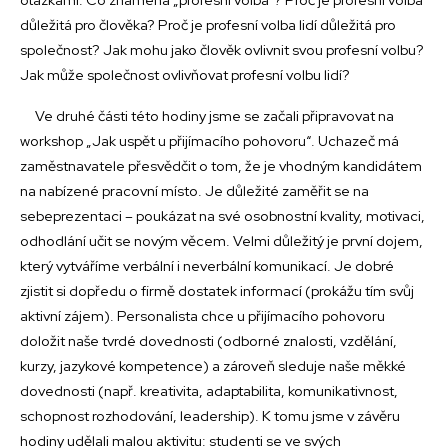
důležitá pro člověka? Proč je profesní volba lidí důležitá pro
společnost? Jak mohu jako člověk ovlivnit svou profesní volbu?
Jak může společnost ovlivňovat profesní volbu lidí?
Ve druhé části této hodiny jsme se začali připravovat na
workshop „Jak uspět u přijímacího pohovoru“. Uchazeč má
zaměstnavatele přesvědčit o tom, že je vhodným kandidátem
na nabízené pracovní místo. Je důležité zaměřit se na
sebeprezentaci – poukázat na své osobnostní kvality, motivaci,
odhodlání učit se novým věcem. Velmi důležitý je první dojem,
který vytváříme verbální i neverbální komunikací. Je dobré
zjistit si dopředu o firmě dostatek informací (prokážu tím svůj
aktivní zájem). Personalista chce u přijímacího pohovoru
doložit naše tvrdé dovednosti (odborné znalosti, vzdělání,
kurzy, jazykové kompetence) a zároveň sleduje naše měkké
dovednosti (např. kreativita, adaptabilita, komunikativnost,
schopnost rozhodování, leadership). K tomu jsme v závěru
hodiny udělali malou aktivitu: studenti se ve svých