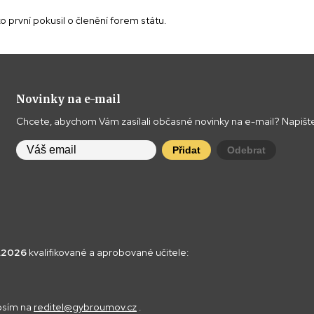
ako první pokusil o členění forem státu.
Novinky na e-mail
Chcete, abychom Vám zasílali občasné novinky na e-mail? Napište
Přidat
Odebrat
8.2026
kvalifikované a aprobované učitele:
rosím na
reditel@gybroumov.cz
.