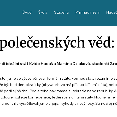
Úvod
Škola
Studenti
Přijímací řízení
Nadač
polečenských věd:
idí ideální stát Kvido Hadaš a Martina Dziaková, studenti 2.r
 prostor jsme ve výuce věnovali formám státu. Formou státu rozumíme z
žim může být buď demokratický (obyvatelstvo má přístup k řízení státu),
ádě podílejí všichni. Podle toho pak máme autokracie nebo republiky. 
logie rozlišuje konfederace, federace a unitární státy. Hodně jsme hov
lamentní a vysvětlovali jsme si jejich výhody a nevýhody. Samozřejmě