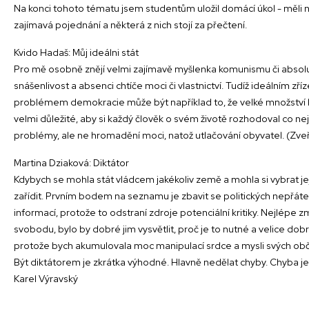
Na konci tohoto tématu jsem studentům uložil domácí úkol - měli 
zajímavá pojednání a některá z nich stojí za přečtení.
Kvido Hadaš: Můj ideálni stát
Pro mě osobně znějí velmi zajímavě myšlenka komunismu či absolut
snášenlivost a absenci chtíče moci či vlastnictví. Tudíž ideálním 
problémem demokracie může být například to, že velké množství li
velmi důležité, aby si každý člověk o svém životě rozhodoval co nej
problémy, ale ne hromadění moci, natož utlačování obyvatel. (Zv
Martina Dziaková: Diktátor
Kdybych se mohla stát vládcem jakékoliv země a mohla si vybrat je
zařídit. Prvním bodem na seznamu je zbavit se politických nepřátel
informací, protože to odstraní zdroje potenciální kritiky. Nejlépe zm
svobodu, bylo by dobré jim vysvětlit, proč je to nutné a velice dob
protože bych akumulovala moc manipulací srdce a mysli svých o
Být diktátorem je zkrátka výhodné. Hlavně nedělat chyby. Chyba je
Karel Výravský