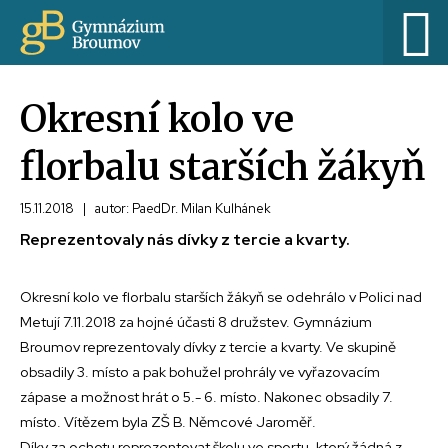
Okresní kolo ve
florbalu starších žákyň
15.11.2018
|
autor: PaedDr. Milan Kulhánek
Reprezentovaly nás dívky z tercie a kvarty.
Okresní kolo ve florbalu starších žákyň se odehrálo v Polici nad
Metují 7.11.2018 za hojné účasti 8 družstev. Gymnázium
Broumov reprezentovaly dívky z tercie a kvarty. Ve skupině
obsadily 3. místo a pak bohužel prohrály ve vyřazovacím
zápase a možnost hrát o 5.- 6. místo. Nakonec obsadily 7.
místo. Vítězem byla ZŠ B. Němcové Jaroměř.
Díky za ochotu reprezentovat školu ve sportu, který žádná z