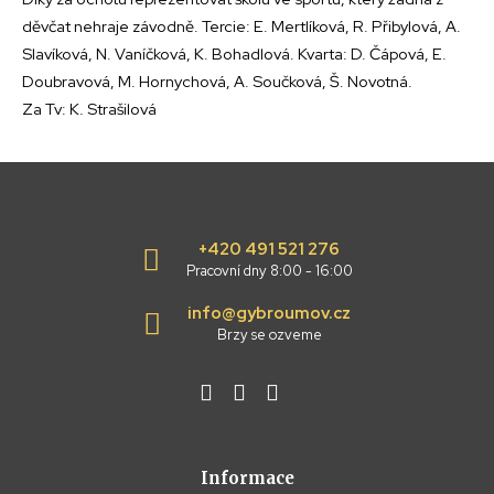
děvčat nehraje závodně. Tercie: E. Mertlíková, R. Přibylová, A.
Slavíková, N. Vaníčková, K. Bohadlová. Kvarta: D. Čápová, E.
Doubravová, M. Hornychová, A. Součková, Š. Novotná.
Za Tv: K. Strašilová
+420 491 521 276
Pracovní dny 8:00 - 16:00
info@gybroumov.cz
Brzy se ozveme
Informace