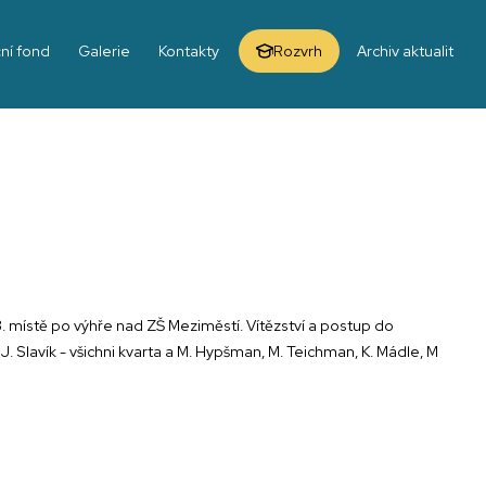
ní fond
Galerie
Kontakty
Rozvrh
Archiv aktualit
3. místě po výhře nad ZŠ Meziměstí. Vítězství a postup do
J. Slavík - všichni kvarta a M. Hypšman, M. Teichman, K. Mádle, M