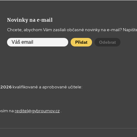
Novinky na e-mail
Chcete, abychom Vám zasílali občasné novinky na e-mail? Napište
Přidat
Odebrat
8.2026
kvalifikované a aprobované učitele:
rosím na
reditel@gybroumov.cz
.