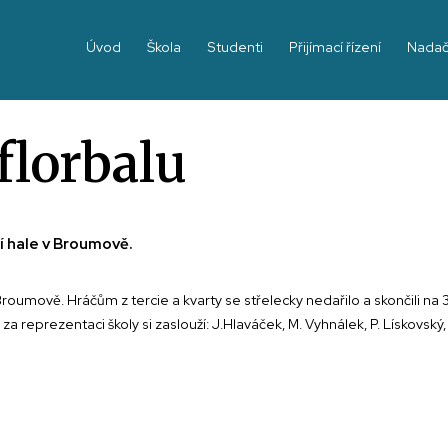
Úvod
Škola
Studenti
Přijímací řízení
Nadač
florbalu
í hale v Broumově.
roumově. Hráčům z tercie a kvarty se střelecky nedařilo a skončili na 
reprezentaci školy si zaslouží: J.Hlaváček, M. Vyhnálek, P. Lískovský, 