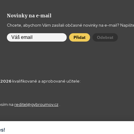
Novinky na e-mail
Chcete, abychom Vám zasílali občasné novinky na e-mail? Napište
Přidat
Odebrat
8.2026
kvalifikované a aprobované učitele:
rosím na
reditel@gybroumov.cz
.
s!