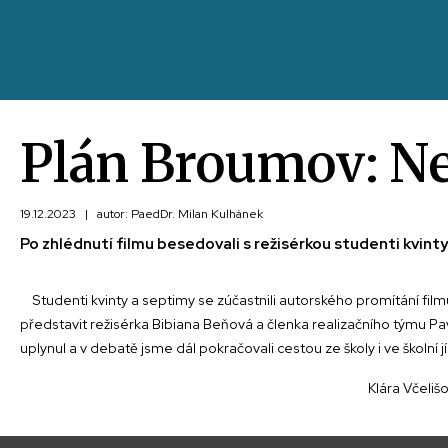
Plán Broumov: Ne
19.12.2023
|
autor: PaedDr. Milan Kulhánek
Po zhlédnutí filmu besedovali s režisérkou studenti kvinty
Studenti kvinty a septimy se zúčastnili autorského promítání fil
představit režisérka Bibiana Beňová a členka realizačního týmu Pav
uplynul a v debatě jsme dál pokračovali cestou ze školy i 
Klára Včelišov