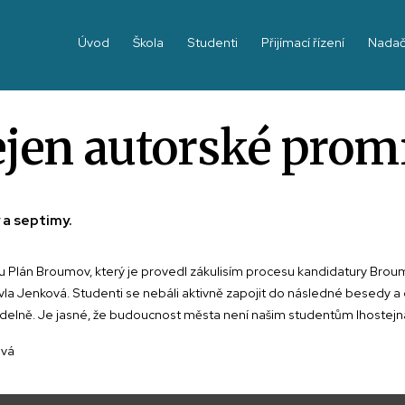
Úvod
Škola
Studenti
Přijímací řízení
Nadač
jen autorské prom
 a septimy.
mu Plán Broumov, který je provedl zákulisím procesu kandidatury Brou
la Jenková. Studenti se nebáli aktivně zapojit do následné besedy a ot
ve školní jídelně. Je jasné, že budoucnost města není našim s
á