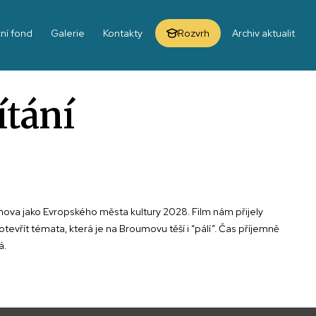
ní fond
Galerie
Kontakty
Rozvrh
Archiv aktualit
ítání
mova jako Evropského města kultury 2028. Film nám přijely
evřít témata, která je na Broumovu těší i “pálí”. Čas příjemně
tudentům lhostejná.