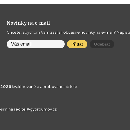
Novinky na e-mail
Chcete, abychom Vám zasílali občasné novinky na e-mail? Napište
Přidat
Odebrat
8.2026
kvalifikované a aprobované učitele:
rosím na
reditel@gybroumov.cz
.