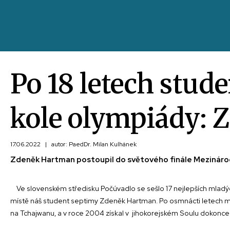
Po 18 letech stu
kole olympiády:
17.06.2022
|
autor: PaedDr. Milan Kulhánek
Zdeněk Hartman postoupil do světového finále Mezináro
Ve slovenském středisku Počúvadlo se sešlo 17 nejlepších mladých 
místě náš student septimy Zdeněk Hartman. Po osmnácti letech má
na Tchajwanu, a v roce 2004 získal v jihokorejském Soulu dokonce