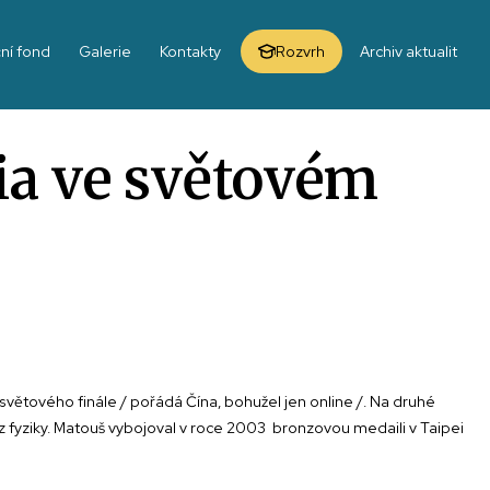
ní fond
Galerie
Kontakty
Rozvrh
Archiv aktualit
ia ve světovém
větového finále / pořádá Čína, bohužel jen online /. Na druhé
fyziky. Matouš vybojoval v roce 2003 bronzovou medaili v Taipei