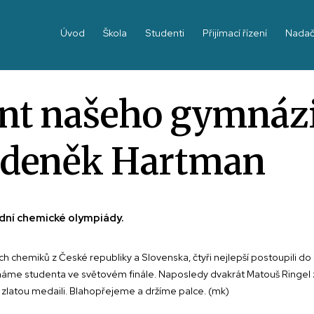
Úvod
Škola
Studenti
Přijímací řízení
Nadač
dent našeho gymnáz
 Zdeněk Hartman
dní chemické olympiády.
chemiků z České republiky a Slovenska, čtyři nejlepší postoupili do s
me studenta ve světovém finále. Naposledy dvakrát Matouš Ringel z 
 zlatou medaili. Blahopřejeme a držíme palce. (mk)