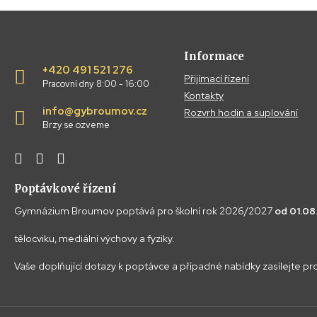
Informace
+420 491 521 276
Přijímací řízení
Pracovní dny 8:00 - 16:00
Kontakty
info@gybroumov.cz
Rozvrh hodin a suplování
Brzy se ozveme
Poptávkové řízení
Gymnázium Broumov poptává pro školní rok 2026/2027
od 01.0
tělocviku, mediální výchovy a fyziky.
Vaše doplňující dotazy k poptávce a případné nabídky zasílejte p