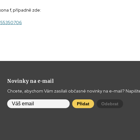
ona f, případně zde:
055350706
Novinky na e-mail
Chcete, abychom Vám zasílali občasné novinky na e-mail? Napište
Přidat
Odebrat