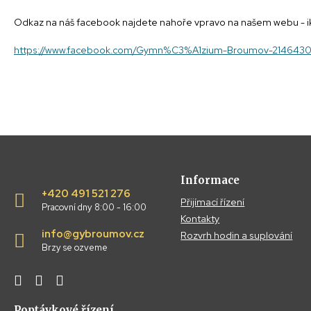
Odkaz na náš facebook najdete nahoře vpravo na našem webu - ik
https://www.facebook.com/Gymn%C3%A1zium-Broumov-214643
Informace
+420 491 521 276
Přijímací řízení
Pracovní dny 8:00 - 16:00
Kontakty
info@gybroumov.cz
Rozvrh hodin a suplování
Brzy se ozveme
Poptávkové řízení