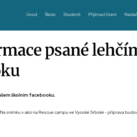
Úvod
Škola
Studenti
Přijímací řízení
Nadač
rmace psané lehčí
oku
 našem školním facebooku.
 Na snímku v akci na Rescue campu ve Vysoké Srbské - příprava budouc