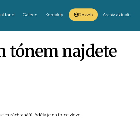
ní fond
Galerie
Kontakty
Rozvrh
Archiv aktualit
m tónem najdete
ích záchranářů. Adéla je na fotce vlevo.