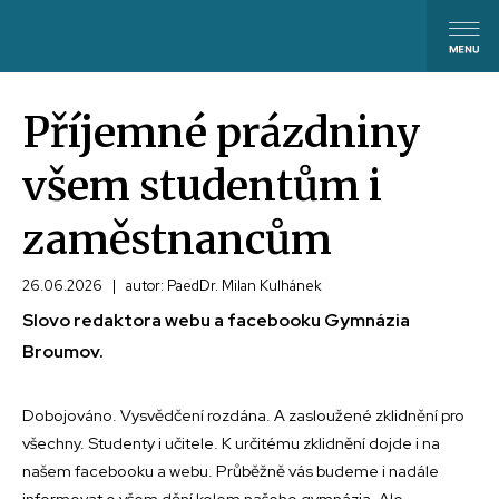
Příjemné prázdniny
všem studentům i
zaměstnancům
26.06.2026
|
autor: PaedDr. Milan Kulhánek
Slovo redaktora webu a facebooku Gymnázia
Broumov.
Dobojováno. Vysvědčení rozdána. A zasloužené zklidnění pro
všechny. Studenty i učitele. K určitému zklidnění dojde i na
našem facebooku a webu. Průběžně vás budeme i nadále
informovat o všem dění kolem našeho gymnázia. Ale