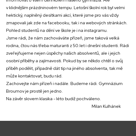
v klidnějším prázdninovém tempu. Letošní školní rok byl velmi
hektický, naplněný desítkami akcí, které jsme pro vás vždy
zmapovali jak zde na facebooku, tak i na webových stránkách.
Pohled studentů na dění ve škole je i na instagramu.
Jsme rádi, že nám zachováváte přízeň, jsme taková velká
rodina, čtou nás třeba maturanti z 50.let i dnešní studenti. Rádi
zveřejňujeme nejen úspěchy našich absolventů, ale i jejich
osobní příběhy a zajímavosti. Pokud by se někdo chtěl o svůj
příběh podělit, případně dát tip na jiného absolventa, tak mě
může kontaktovat, budu rád.
Zachovejte nám přízeň i nadále. Budeme rádi. Gymnázium
Broumov je prostě jen jedno.
Na závěr slovem klasika - léto budiž pochváleno.
Milan Kulhánek