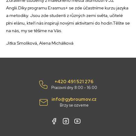
Zdravíme studenty z malebného města Sidmouth v JZ
Anglii.Díky programu Erasmus+ se zde účastníme kurzu jazyka
a metodiky. Jsou zde studenti z různých zemi světa, učitelé
plni elánu, kteří nás inspirují novými aktivitami do hodin.Těšte se
na nás, my se těšíme na Vás.
Jitka Smolíková, Alena Michálková
+420 491 521 276
Pracovní dny 8:00 - 16:00
info@gybroumov.cz
Brzy se ozveme