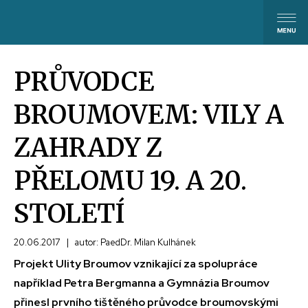
PRŮVODCE
BROUMOVEM: VILY A
ZAHRADY Z
PŘELOMU 19. A 20.
STOLETÍ
20.06.2017
|
autor: PaedDr. Milan Kulhánek
Projekt Ulity Broumov vznikající za spolupráce
například Petra Bergmanna a Gymnázia Broumov
přinesl prvního tištěného průvodce broumovskými