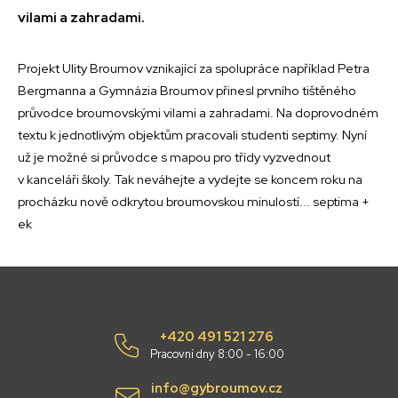
vilami a zahradami.
Projekt Ulity Broumov vznikající za spolupráce například Petra
Bergmanna a Gymnázia Broumov přinesl prvního tištěného
průvodce broumovskými vilami a zahradami. Na doprovodném
textu k jednotlivým objektům pracovali studenti septimy. Nyní
už je možné si průvodce s mapou pro třídy vyzvednout
v kanceláři školy. Tak neváhejte a vydejte se koncem roku na
procházku nově odkrytou broumovskou minulostí... septima +
ek
+420 491 521 276
Pracovní dny 8:00 - 16:00
info@gybroumov.cz