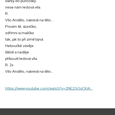
dárky do punčošky
nese nám ledová víla.
R.
Vílo Andělo, nakresli na tělo…
Prosím tě, sluníčko,
zdřímni si maličko
tak, jak to při zimě bývá.
Heboučké závěje
štěstí a naděje
přikouzlí ledová víla.
R. 2x
Vílo Andělo, nakresli na tělo…
https://www.youtube.com/watch?v=2NE2G0sCKiA..
.