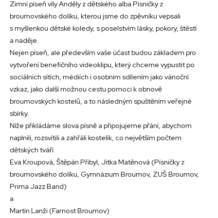
Zimní píseň víly Anděly z dětského alba Písničky z
broumovského dolíku, kterou jsme do zpěvníku vepsali
s myšlenkou dětské koledy, s poselstvím lásky, pokory, štěstí
a naděje.
Nejen píseň, ale především vaše účast budou základem pro
vytvoření benefičního videoklipu, který chceme vypustit po
sociálních sítích, médiích i osobním sdílením jako vánoční
vzkaz, jako další možnou cestu pomoci k obnově
broumovských kostelů, a to následným spuštěním veřejné
sbírky.
Níže přikládáme slova písně a připojujeme přání, abychom
naplnili, rozsvítili a zahřáli kostelík, co největším počtem
dětských tváří.
Eva Kroupová, Štěpán Přibyl, Jitka Matěnová (Písničky z
broumovského dolíku, Gymnázium Broumov, ZUŠ Broumov,
Prima Jazz Band)
a
Martin Lanži (Farnost Broumov)