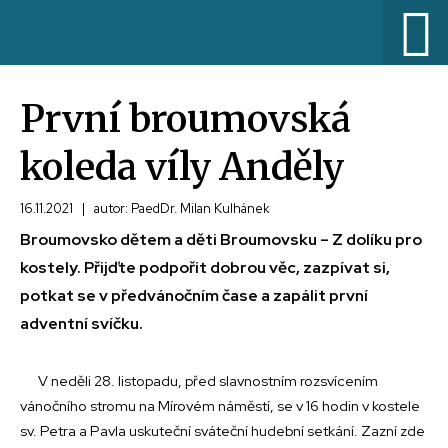
První broumovská
koleda víly Anděly
16.11.2021
|
autor: PaedDr. Milan Kulhánek
Broumovsko dětem a děti Broumovsku – Z dolíku pro
kostely. Přijďte podpořit dobrou věc, zazpívat si,
potkat se v předvánočním čase a zapálit první
adventní svíčku.
V neděli 28. listopadu, před slavnostním rozsvícením
vánočního stromu na Mírovém náměstí, se v 16 hodin v kostele
sv. Petra a Pavla uskuteční sváteční hudební setkání. Zazní zde