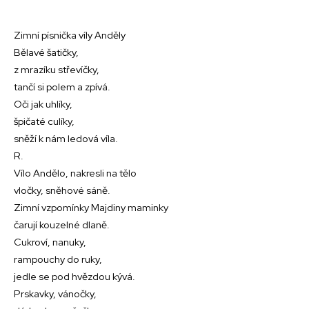
Zimní písnička víly Anděly
Bělavé šatičky,
z mrazíku střevíčky,
tančí si polem a zpívá.
Oči jak uhlíky,
špičaté culíky,
sněží k nám ledová víla.
R.
Vílo Andělo, nakresli na tělo
vločky, sněhové sáně.
Zimní vzpomínky Majdiny maminky
čarují kouzelné dlaně.
Cukroví, nanuky,
rampouchy do ruky,
jedle se pod hvězdou kývá.
Prskavky, vánočky,