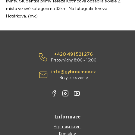
kvinty. Studentka primy Tereza Kotrncová obsadila skvělé 2.
místo ve své kategorii na 33km. Na fotografii Tereza
Hotárková. (mk)
+420 491 521 276
Pracovní dny 8:00 - 16:00
info@gybroumov.cz
Brzy se ozveme
Informace
Přijímací řízení
Kontakty