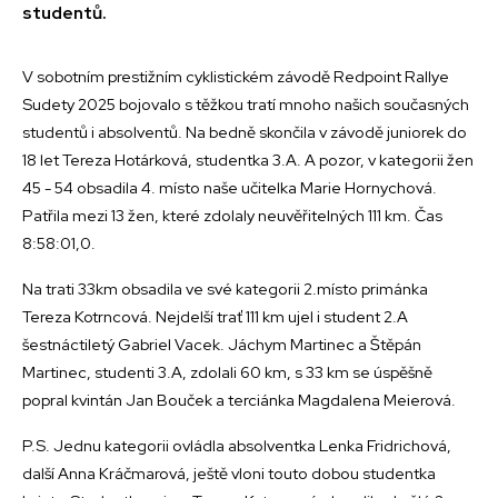
studentů.
V sobotním prestižním cyklistickém závodě Redpoint Rallye
Sudety 2025 bojovalo s těžkou tratí mnoho našich současných
studentů i absolventů. Na bedně skončila v závodě juniorek do
18 let Tereza Hotárková, studentka 3.A. A pozor, v kategorii žen
45 - 54 obsadila 4. místo naše učitelka Marie Hornychová.
Patřila mezi 13 žen, které zdolaly neuvěřitelných 111 km. Čas
8:58:01,0.
Na trati 33km obsadila ve své kategorii 2.místo primánka
Tereza Kotrncová. Nejdelší trať 111 km ujel i student 2.A
šestnáctiletý Gabriel Vacek. Jáchym Martinec a Štěpán
Martinec, studenti 3.A, zdolali 60 km, s 33 km se úspěšně
popral kvintán Jan Bouček a terciánka Magdalena Meierová.
P.S. Jednu kategorii ovládla absolventka Lenka Fridrichová,
další Anna Kráčmarová, ještě vloni touto dobou studentka