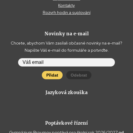
Kontakty
Rozvrh hodin a suplování
Novinky na e-mail
Chcete, abychom Vám zasílali občasné novinky na e-mail?
Napište Váš e-mail do formuláře a potvrďte.
Přidat
Odebrat
Jazyková zkouška
Poptávkové řízení
Gymnázium Broumov poptává pro školní rok 2026/2027
od