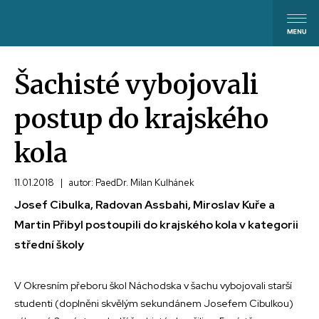
Šachisté vybojovali
postup do krajského
kola
11.01.2018
|
autor: PaedDr. Milan Kulhánek
Josef Cibulka, Radovan Assbahi, Miroslav Kuře a
Martin Přibyl postoupili do krajského kola v kategorii
střední školy
V Okresním přeboru škol Náchodska v šachu vybojovali starší
studenti (doplněni skvělým sekundánem Josefem Cibulkou)