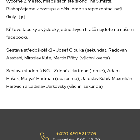
výborné 2.mésto, mladší šachisté skončili na 5.místě.
Blahopřejeme k postupu a děkujeme za reprezentaci naší
školy. (jr)
Křížové tabulky a výsledky jednotlivých hráčů najdete na našem
facebooku.
Sestava středoškoláků - Josef Cibulka (sekunda), Radovan
Assbahi, Miroslav Kuře, Martin Přibyl (všichni kvarta)
Sestava studentů NG - Zdeněk Hartman (tercie), Adam
Hašek, Matyáš Hartman (oba prima), Jaroslav Kubiš, Maxmilián
Hartwich a Ladislav Jarkovský (všichni sekunda)
+420 491 521 276
Pracovní dny 8:00 - 16:00