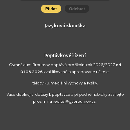
Přidat
Odebrat
Jazyková zkouška
Poptávkové řízení
Gymnázium Broumov poptává pro školní rok 2026/2027
od
01.08.2026
kvalifikované a aprobované učitele:
tělocviku, mediální výchovy a fyziky.
Vaše doplňující dotazy k poptávce a případné nabídky zasílejte
prosím na
reditel@gybroumov.cz
.