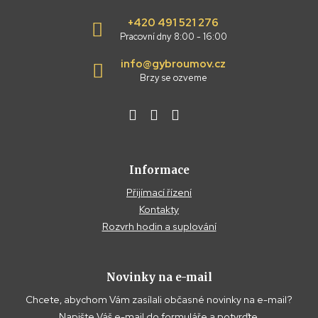
+420 491 521 276
Pracovní dny 8:00 - 16:00
info@gybroumov.cz
Brzy se ozveme
Informace
Přijímací řízení
Kontakty
Rozvrh hodin a suplování
Novinky na e-mail
Chcete, abychom Vám zasílali občasné novinky na e-mail?
Napište Váš e-mail do formuláře a potvrďte.