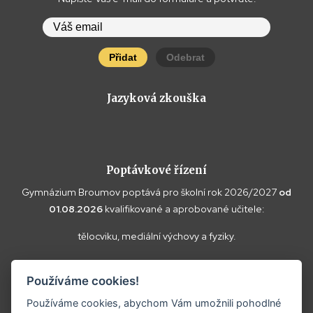
Přidat
Odebrat
Jazyková zkouška
Poptávkové řízení
Gymnázium Broumov poptává pro školní rok 2026/2027
od
01.08.2026
kvalifikované a aprobované učitele:
tělocviku, mediální výchovy a fyziky.
Vaše doplňující dotazy k poptávce a případné nabídky zasílejte
Používáme cookies!
prosím na
reditel@gybroumov.cz
.
Používáme cookies, abychom Vám umožnili pohodlné