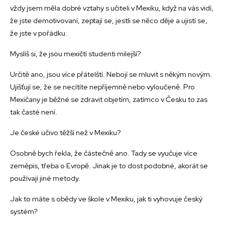
vždy jsem měla dobré vztahy s učiteli v Mexiku, když na vás vidí,
že jste demotivovaní, zeptají se, jestli se něco děje a ujistí se,
že jste v pořádku.
Myslíš si, že jsou mexičtí studenti milejší?
Určitě ano, jsou více přátelští. Nebojí se mluvit s někým novým.
Ujišťují se, že se necítíte nepříjemně nebo vyloučeně. Pro
Mexičany je běžné se zdravit objetím, zatímco v Česku to zas
tak časté není.
Je české učivo těžší než v Mexiku?
Osobně bych řekla, že částečně ano. Tady se vyučuje více
zeměpis, třeba o Evropě. Jinak je to dost podobné, akorát se
používají jiné metody.
Jak to máte s obědy ve škole v Mexiku, jak ti vyhovuje český
systém?