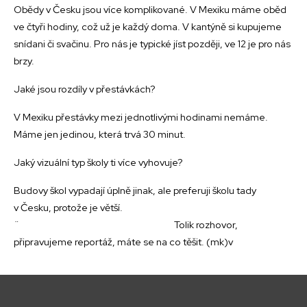
Obědy v Česku jsou více komplikované. V Mexiku máme oběd
ve čtyři hodiny, což už je každý doma. V kantýně si kupujeme
snídani či svačinu. Pro nás je typické jíst později, ve 12 je pro nás
brzy.
Jaké jsou rozdíly v přestávkách?
V Mexiku přestávky mezi jednotlivými hodinami nemáme.
Máme jen jedinou, která trvá 30 minut.
Jaký vizuální typ školy ti více vyhovuje?
Budovy škol vypadají úplně jinak, ale preferuji školu tady
v Česku, protože je větší.
¨ Tolik rozhovor,
připravujeme reportáž, máte se na co těšit. (mk)v