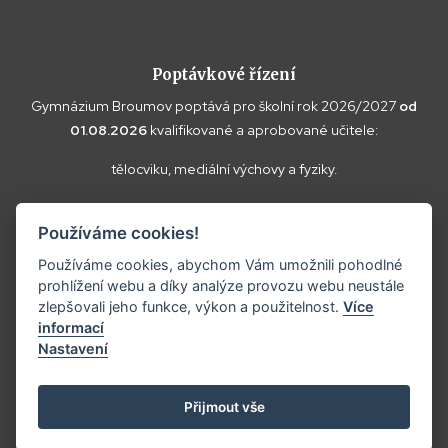
Poptávkové řízení
Gymnázium Broumov poptává pro školní rok 2026/2027
od
01.08.2026
kvalifikované a aprobované učitele:
tělocviku, mediální výchovy a fyziky.
Vaše doplňující dotazy k poptávce a případné nabídky zasílejte
Používáme cookies!
prosím na
reditel@gybroumov.cz
.
Používáme cookies, abychom Vám umožnili pohodlné
prohlížení webu a díky analýze provozu webu neustále
zlepšovali jeho funkce, výkon a použitelnost.
Více
informací
Copyright ©2025
Gymnázium Broumov.
Nastavení
Prohlášení o přístupnosti
Tvorba webových stránek:
Přijmout vše