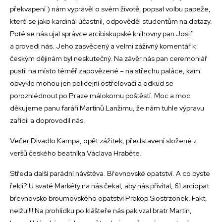
překvapení ) nám vyprávěl o svém životě, popsal volbu papeže,
které se jako kardinál účastnil, odpověděl studentům na dotazy.
Poté se nás ujal správce arcibiskupské knihovny pan Josif
a provedl nás. Jeho zasvěcený a velmi záživný komentář k
českým dějinám byl neskutečný. Na závěr nás pan ceremoniář
pustil na místo téměř zapovězené – na střechu paláce, kam
obvykle mohou jen policejní ostřelovači a odkud se
porozhlédnout po Praze málokomu poštěstí. Moc a moc
děkujeme panu faráři Martinů Lanžimu, že nám tuhle výpravu
zařídil a doprovodil nás.
Večer Divadlo Kampa, opět zážitek, představení složené z
veršů českého beatníka Václava Hraběte.
Středa další parádní návštěva. Břevnovské opatství. A co byste
řekli? U svaté Markéty na nás čekal, aby nás přivítal, 61.arciopat
břevnovsko broumovského opatství Prokop Siostrzonek. Fakt,
nelžu!!!! Na prohlídku po klášteře nás pak vzal bratr Martin,