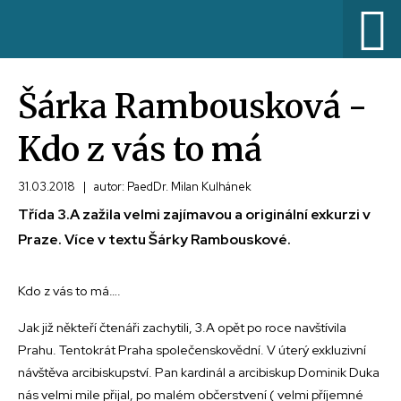
Šárka Rambousková -
Kdo z vás to má
31.03.2018
|
autor: PaedDr. Milan Kulhánek
Třída 3.A zažila velmi zajímavou a originální exkurzi v
Praze. Více v textu Šárky Rambouskové.
Kdo z vás to má….
Jak již někteří čtenáři zachytili, 3.A opět po roce navštívila
Prahu. Tentokrát Praha společenskovědní. V úterý exkluzivní
návštěva arcibiskupství. Pan kardinál a arcibiskup Dominik Duka
nás velmi mile přijal, po malém občerstvení ( velmi příjemné