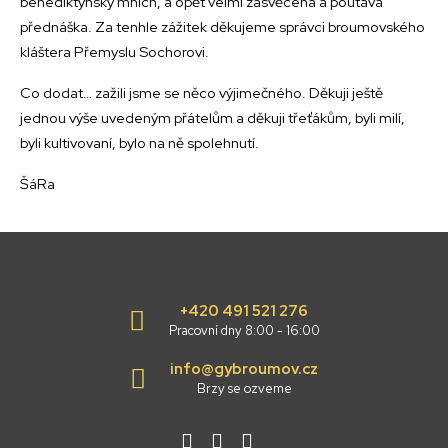
benediktýnský mnich, a opět velmi zasvěcená a poutavá
přednáška. Za tenhle zážitek děkujeme správci broumovského
kláštera Přemyslu Sochorovi.
Co dodat… zažili jsme se něco výjimečného. Děkuji ještě
jednou výše uvedeným přátelům a děkuji třeťákům, byli milí,
byli kultivovaní, bylo na ně spolehnutí.
ŠáRa
+420 491 521 276
Pracovní dny 8:00 - 16:00
info@gybroumov.cz
Brzy se ozveme