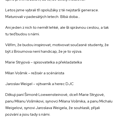
Letos jsme vybrali tři spolužáky z té nejstarší generace.
Maturovali v padesátých letech. Blbá doba…
Ani jeden z nich to neměl lehké, ale šli správnou cestou, a tak
tu teď budou s námi.
Věřím, že budou inspirovat, motivovat současné studenty, že
být z Broumova není handicap, že je to výzva.
Marie Stryjová – spisovatelka a překladatelka
Milan Vošmik – režisér a scénárista
Jaroslav Weigel – výtvarník a herec DJC
Děkuji paní Šimoně Loewensteinové, dceři Marie Stryjové,
panu Milanu Vošmikovi, synovci Milana Vošmika, a panu Michalu
Weigelovi, synovi Jaroslava Weigela, že souhlasili, přijali
pozvání a jsou tady s námi.