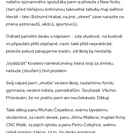
našeho významného spolužáka jsem si přivezla z New Yorku
(tam před Veřejnou knihovnou takovéhle tabulky mají světoví
literáti – btw i Bohumil Hrabal, na jiné „street“ zase narazíte na
jména astronautů, vědců, sportovců).
Odhalit pamětní desku s nápisem … zde studoval…na budově
mi připadalo příliš obyčejné, navíc také příliš nepraktické,
protože pokud zahajujeme tradici, zdi školy by nestačily.
„Vydláždit“ Kostelní náměstí jmény, která stojí za zmínku,
nebude (doufám) činit problém.
Svůj nápad jsem „vnutila“ vedení školy, nadačnímu fondu
gymnázia, vedení města, památkářům. Souhlasili. Všichni.
Přiznávám, že nic jiného jsem ani neočekávala. Děkuji.
Také děkuji panu Michalu Čepelkovi, svému bývalému
studentovi, za návrh desek, panu Jiřímu Malíkovi, majiteli firmy
CNC Malík, za jejich výrobu a panu Petru Cvikýřovi, svému
úplně prvnímu žákovi, za to, že desky instaloval.