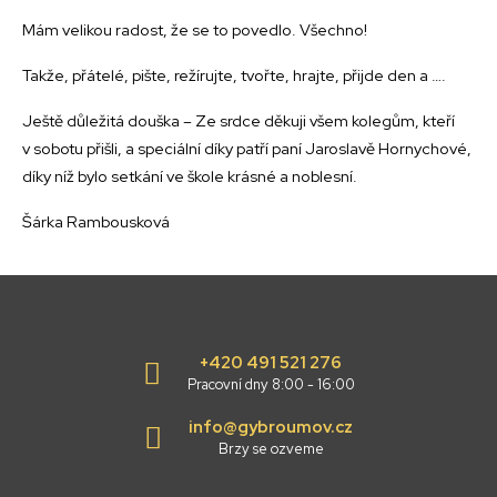
Mám velikou radost, že se to povedlo. Všechno!
Takže, přátelé, pište, režírujte, tvořte, hrajte, přijde den a ….
Ještě důležitá douška – Ze srdce děkuji všem kolegům, kteří
v sobotu přišli, a speciální díky patří paní Jaroslavě Hornychové,
díky níž bylo setkání ve škole krásné a noblesní.
Šárka Rambousková
+420 491 521 276
Pracovní dny 8:00 - 16:00
info@gybroumov.cz
Brzy se ozveme