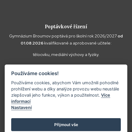
Poptávkové řízení
Gymnázium Broumov poptává pro školní rok 2026/2027
od
01.08.2026
kvalifikované a aprobované učitele:
tělocviku, mediální výchovy a fyziky.
Vaše doplňující dotazy k poptávce a případné nabídky zasílejte
Používáme cookies!
prosím na
reditel@gybroumov.cz
.
Používáme cookies, abychom Vám umožnili pohodlné
prohlížení webu a díky analýze provozu webu neustále
zlepšovali jeho funkce, výkon a použitelnost.
Více
informací
Copyright ©2025
Gymnázium Broumov.
Nastavení
Prohlášení o přístupnosti
Tvorba webových stránek:
Přijmout vše