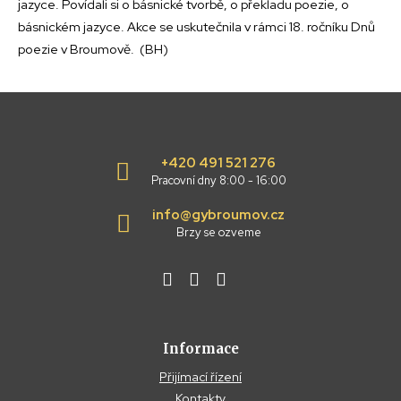
jazyce. Povídali si o básnické tvorbě, o překladu poezie, o
básnickém jazyce. Akce se uskutečnila v rámci 18. ročníku Dnů
poezie v Broumově. (BH)
+420 491 521 276
Pracovní dny 8:00 - 16:00
info@gybroumov.cz
Brzy se ozveme
Informace
Přijímací řízení
Kontakty