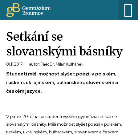
Setkání se
slovanskými básníky
01.11.2017
|
autor: PaedDr. Milan Kulhánek
Studenti měli možnost slyšet poezii v polském,
ruském, ukrajinském, bulharském, slovenském a
českém jazyce.
V pátek 20. října se studenti vyššího gymnázia setkali se
slovanskými básníky. Měli možnost slyšet poezii v polském,
ruském, ukrajinském, bulharském, slovenském a českém