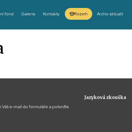
ní fond
Galerie
Kontakty
Rozvrh
Archiv aktualit
a
Jazyková zkouška
 Váš e-mail do formuláře a potvrďte.