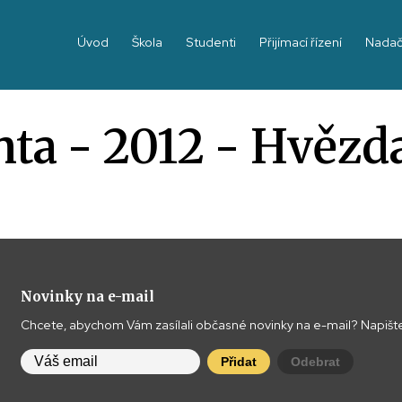
Úvod
Škola
Studenti
Přijímací řízení
Nadač
inta - 2012 - Hvězd
Novinky na e-mail
Chcete, abychom Vám zasílali občasné novinky na e-mail? Napište
Přidat
Odebrat