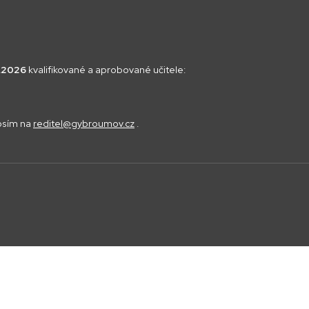
8.2026
kvalifikované a aprobované učitele:
rosím na
reditel@gybroumov.cz
.