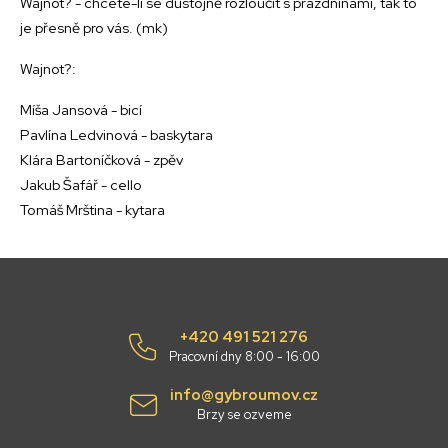
Wajnot? - chcete-li se důstojně rozloučit s prázdninami, tak to
je přesně pro vás. (mk)
Wajnot?:
Míša Jansová - bicí
Pavlína Ledvinová - baskytara
Klára Bartoníčková - zpěv
Jakub Šafář - cello
Tomáš Mrština - kytara
+420 491 521 276
Pracovní dny 8:00 - 16:00
info@gybroumov.cz
Brzy se ozveme