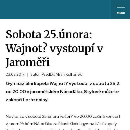
Sobota 25.února:
Wajnot? vystoupí v
Jaroměři
23.02.2017
|
autor: PaedDr. Milan Kulhánek
Gymnaziální kapela Wajnot? vystoupí v sobotu 25.2.
od 20.00 v jaroměřském Nároďáku. Stylově můžete
zakončit prázdniny.
Nevíte,co v sobotu 25.února večer? Ve 20.00 začíná koncert
v jaroměřském Nároďáku za účasti školní gymnaziální kapely