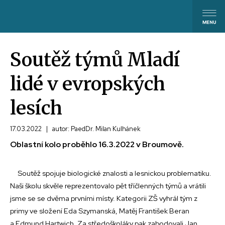
Soutěž týmů Mladí
lidé v evropských
lesích
17.03.2022
|
autor: PaedDr. Milan Kulhánek
Oblastní kolo proběhlo 16.3.2022 v Broumově.
Soutěž spojuje biologické znalosti a lesnickou problematiku.
Naši školu skvěle reprezentovalo pět tříčlenných týmů a vrátili
jsme se se dvěma prvními místy. Kategorii ZŠ vyhrál tým z
primy ve složení Eda Szymanská, Matěj František Beran
a Edmund Hartwich. Za středoškoláky pak zabodovali Jan