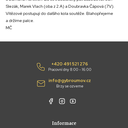
Slezák, Marek Vlach (oba z 2.A) a Doubravka Čápová (7.V).
Vítězové postupují do dalšího kola soutěže. Blahopřejeme
a držíme palce.
MČ
+420 491 521 276
Pracovní dny 8:00 - 16:00
info@gybroumov.cz
Brzy se ozveme
Informace