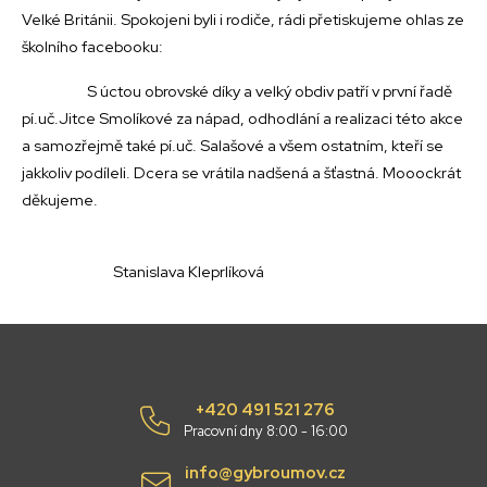
Velké Británii. Spokojeni byli i rodiče, rádi přetiskujeme ohlas ze
školního facebooku:
S úctou obrovské díky a velký obdiv patří v první řadě
pí.uč.Jitce Smolíkové za nápad, odhodlání a realizaci této akce
a samozřejmě také pí.uč. Salašové a všem ostatním, kteří se
jakkoliv podíleli. Dcera se vrátila nadšená a šťastná. Mooockrát
děkujeme.
Stanislava Kleprlíková
+420 491 521 276
Pracovní dny 8:00 - 16:00
info@gybroumov.cz