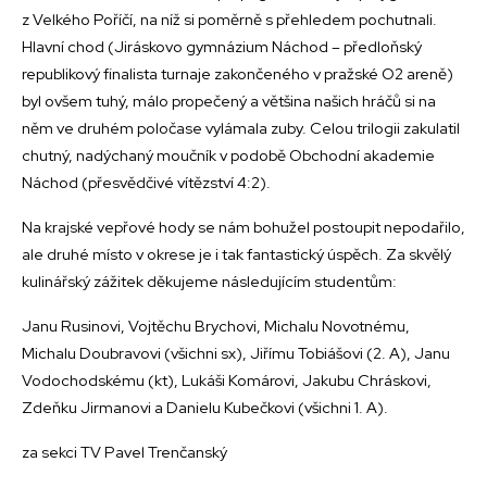
z Velkého Poříčí, na níž si poměrně s přehledem pochutnali.
Hlavní chod (Jiráskovo gymnázium Náchod – předloňský
republikový finalista turnaje zakončeného v pražské O2 areně)
byl ovšem tuhý, málo propečený a většina našich hráčů si na
něm ve druhém poločase vylámala zuby. Celou trilogii zakulatil
chutný, nadýchaný moučník v podobě Obchodní akademie
Náchod (přesvědčivé vítězství 4:2).
Na krajské vepřové hody se nám bohužel postoupit nepodařilo,
ale druhé místo v okrese je i tak fantastický úspěch. Za skvělý
kulinářský zážitek děkujeme následujícím studentům:
Janu Rusinovi, Vojtěchu Brychovi, Michalu Novotnému,
Michalu Doubravovi (všichni sx), Jiřímu Tobiášovi (2. A), Janu
Vodochodskému (kt), Lukáši Komárovi, Jakubu Chráskovi,
Zdeňku Jirmanovi a Danielu Kubečkovi (všichni 1. A).
za sekci TV Pavel Trenčanský