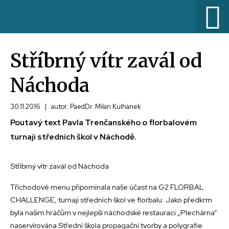
Stříbrný vítr zavál od
Náchoda
30.11.2016
|
autor: PaedDr. Milan Kulhánek
Poutavý text Pavla Trenčanského o florbalovém
turnaji středních škol v Náchodě.
Stříbrný vítr zavál od Náchoda
Tříchodové menu připomínala naše účast na G2 FLORBAL
CHALLENGE, turnaji středních škol ve florbalu. Jako předkrm
byla našim hráčům v nejlepší náchodské restauraci „Plechárna“
naservírována Střední škola propagační tvorby a polygrafie