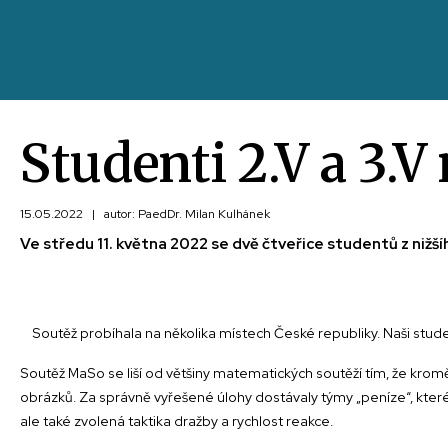
Studenti 2.V a 3.
15.05.2022
|
autor: PaedDr. Milan Kulhánek
Ve středu 11. května 2022 se dvě čtveřice studentů z ni
Soutěž probíhala na několika místech České republiky. Naši student
Soutěž MaSo se liší od většiny matematických soutěží tím, že kromě 
obrázků. Za správně vyřešené úlohy dostávaly týmy „peníze“, které
ale také zvolená taktika dražby a rychlost reakce.