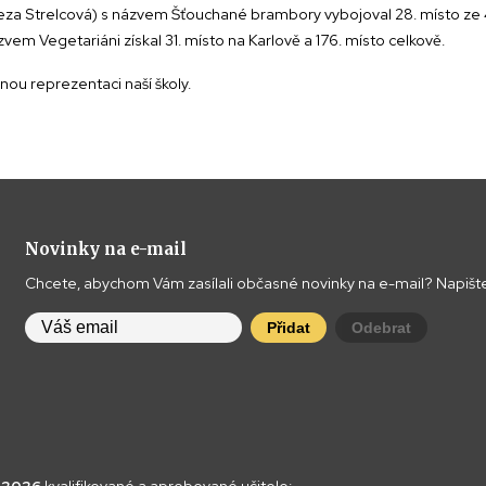
eza Strelcová) s názvem Šťouchané brambory vybojoval 28. místo ze 44 
zvem Vegetariáni získal 31. místo na Karlově a 176. místo celkově.
nou reprezentaci naší školy.
Novinky na e-mail
Chcete, abychom Vám zasílali občasné novinky na e-mail? Napište
Přidat
Odebrat