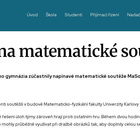
Úvod
Škola
Studenti
Přijímací řízení
Nadač
V na matematické so
žšího gymnázia zúčastnily napínavé matematické soutěže MaSo
i soutěžili v budově Matematicko-fyzikální fakulty Univerzity Karlovy
řešení úloh týmy zároveň hrají proti ostatním hru. Během dvou hodin se 
 mohly průběžně využívat při dražbě obrázků tak, aby doplnily celou 