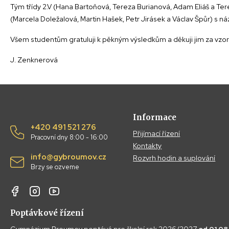
Tým třídy 2.V (Hana Bartoňová, Tereza Burianová, Adam Eliáš a Ter
(Marcela Doležalová, Martin Hašek, Petr Jirásek a Václav Špůr) s ná
Všem studentům gratuluji k pěkným výsledkům a děkuji jim za vzor
J. Zenknerová
Informace
+420 491 521 276
Přijímací řízení
Pracovní dny 8:00 - 16:00
Kontakty
info@gybroumov.cz
Rozvrh hodin a suplování
Brzy se ozveme
Poptávkové řízení