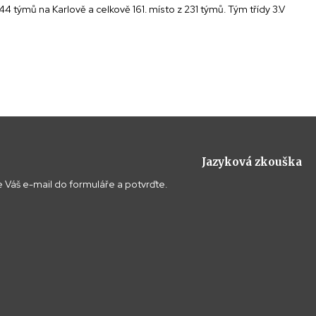
týmů na Karlově a celkově 161. místo z 231 týmů. Tým třídy 3.V
Jazyková zkouška
 Váš e-mail do formuláře a potvrďte.