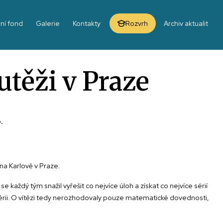
ní fond
Galerie
Kontakty
Rozvrh
Archiv aktualit
utěži v Praze
.
 na Karlově v Praze.
každý tým snažil vyřešit co nejvíce úloh a získat co nejvíce sérií
sérii. O vítězi tedy nerozhodovaly pouze matematické dovednosti,