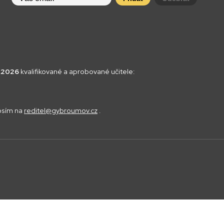
8.2026
kvalifikované a aprobované učitele:
rosím na
reditel@gybroumov.cz
.