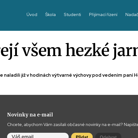
Úvod
Škola
Studenti
Přijímací řízení
Nadač
ejí všem hezké jar
se naladili již v hodinách výtvarné výchovy pod vedením paní 
Novinky na e-mail
Chcete, abychom Vám zasílali občasné novinky na e-mail? Napište
Přidat
Odebrat