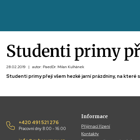
Studenti primy př
28.02.2019
|
autor: PaedDr. Milan Kulhánek
Studenti primy přejí všem hezké jarní prázdniny, na které 
Informace
+420 491 521 276
Přijímací řízení
Pracovní dny 8:00 - 16:00
Kontakty