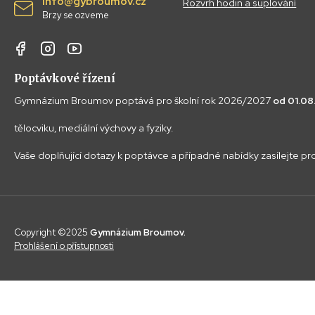
info@gybroumov.cz
Rozvrh hodin a suplování
Brzy se ozveme
Poptávkové řízení
Gymnázium Broumov poptává pro školní rok 2026/2027
od 01.0
tělocviku, mediální výchovy a fyziky.
Vaše doplňující dotazy k poptávce a případné nabídky zasílejte p
Copyright ©2025
Gymnázium Broumov.
Prohlášení o přístupnosti