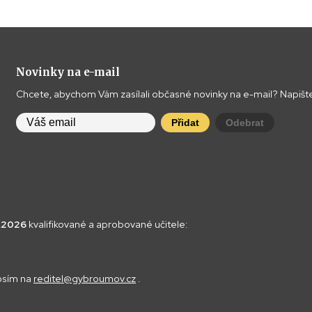
Novinky na e-mail
Chcete, abychom Vám zasílali občasné novinky na e-mail? Napište
Přidat
Odebrat
8.2026
kvalifikované a aprobované učitele:
rosím na
reditel@gybroumov.cz
.