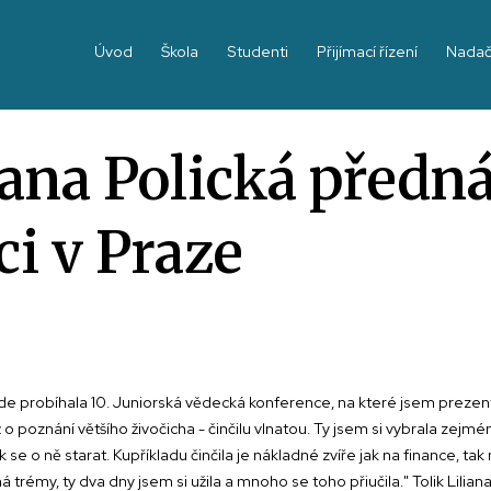
Úvod
Škola
Studenti
Přijímací řízení
Nadač
iana Polická předná
i v Praze
 kde probíhala 10. Juniorská vědecká konference, na které jsem prezen
o poznání většího živočicha - činčilu vlnatou. Ty jsem si vybrala zej
se o ně starat. Kupříkladu činčila je nákladné zvíře jak na finance, tak
á trémy, ty dva dny jsem si užila a mnoho se toho přiučila." Tolik Lilian