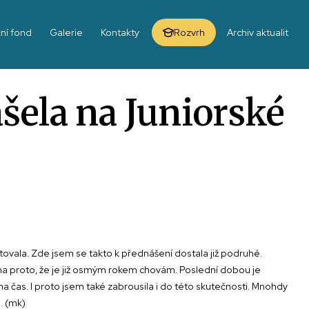
ní fond
Galerie
Kontakty
Rozvrh
Archiv aktualit
šela na Juniorské
tovala. Zde jsem se takto k přednášení dostala již podruhé.
ména proto, že je již osmým rokem chovám. Poslední dobou je
 na čas. I proto jsem také zabrousila i do této skutečnosti. Mnohdy
a. (mk)