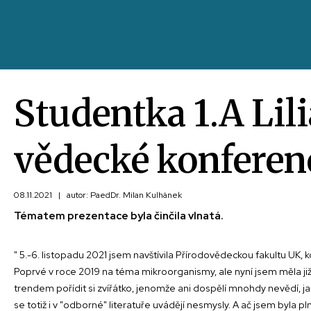
Studentka 1.A Lil
vědecké konferenc
08.11.2021
|
autor: PaedDr. Milan Kulhánek
Tématem prezentace byla činčila vlnatá.
" 5.-6. listopadu 2021 jsem navštívila Přírodovědeckou fakultu UK,
Poprvé v roce 2019 na téma mikroorganismy, ale nyní jsem měla již 
trendem pořídit si zvířátko, jenomže ani dospělí mnohdy nevědí, jak 
se totiž i v "odborné" literatuře uvádějí nesmysly. A ač jsem byla pln