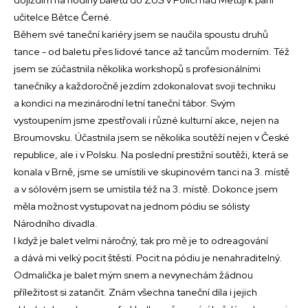
učitelce Bětce Černé.
Během své taneční kariéry jsem se naučila spoustu druhů
tance - od baletu přes lidové tance až tancům moderním. Též
jsem se zúčastnila několika workshopů s profesionálními
tanečníky a každoročně jezdím zdokonalovat svoji techniku
a kondici na mezinárodní letní taneční tábor. Svým
vystoupením jsme zpestřovali i různé kulturní akce, nejen na
Broumovsku. Účastnila jsem se několika soutěží nejen v České
republice, ale i v Polsku. Na poslední prestižní soutěži, která se
konala v Brně, jsme se umístili ve skupinovém tanci na 3. místě
a v sólovém jsem se umístila též na 3. místě. Dokonce jsem
měla možnost vystupovat na jednom pódiu se sólisty
Národního divadla.
I když je balet velmi náročný, tak pro mě je to odreagování
a dává mi velký pocit štěstí. Pocit na pódiu je nenahraditelný.
Odmalička je balet mým snem a nevynechám žádnou
příležitost si zatančit. Znám všechna taneční díla i jejich