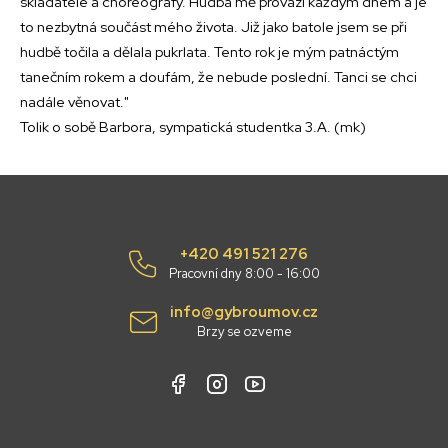
skladatele a choreografy. Hudba mě provází každým dnem a je
to nezbytná součást mého života. Již jako batole jsem se při
hudbě točila a dělala pukrlata. Tento rok je mým patnáctým
tanečním rokem a doufám, že nebude poslední. Tanci se chci
nadále věnovat."
Tolik o sobě Barbora, sympatická studentka 3.A. (mk)
+420 491 521 276
Pracovní dny 8:00 - 16:00
info@gybroumov.cz
Brzy se ozveme