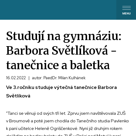
Studují na gymnáziu:
Barbora Světlíková -
tanečnice a baletka
16.02.2022
|
autor: PaedDr. Milan Kulhánek
Ve 3.ročníku studuje výtečná tanečnice Barbora
Světlíková
"Tanci se věnuji od svých tří let. Zprvu jsem navštěvovala ZUŠ
v Broumově a poté jsem chodila do Tanečního studia Pavlenko
k paní učitelce Heleně Ogriščenkové. Nyní již druhým rokem
dojíždím na hodiny baletu do ZUŠ v Polici nad Metují k paní