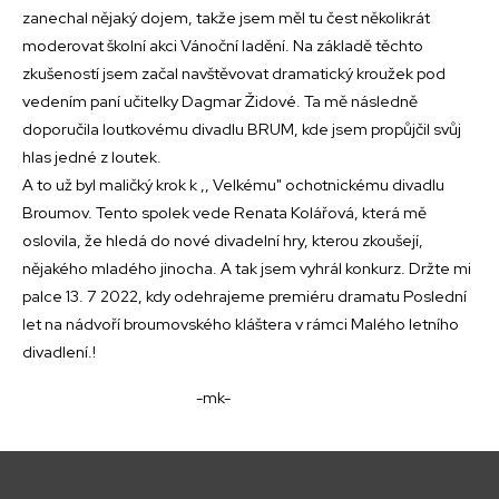
zanechal nějaký dojem, takže jsem měl tu čest několikrát
moderovat školní akci Vánoční ladění. Na základě těchto
zkušeností jsem začal navštěvovat dramatický kroužek pod
vedením paní učitelky Dagmar Židové. Ta mě následně
doporučila loutkovému divadlu BRUM, kde jsem propůjčil svůj
hlas jedné z loutek.
A to už byl maličký krok k ,, Velkému" ochotnickému divadlu
Broumov. Tento spolek vede Renata Kolářová, která mě
oslovila, že hledá do nové divadelní hry, kterou zkoušejí,
nějakého mladého jinocha. A tak jsem vyhrál konkurz. Držte mi
palce 13. 7 2022, kdy odehrajeme premiéru dramatu Poslední
let na nádvoří broumovského kláštera v rámci Malého letního
divadlení.!
-mk-