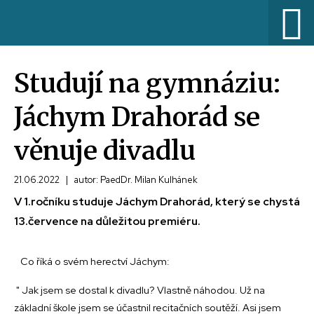
Studují na gymnáziu:
Jáchym Drahorád se
věnuje divadlu
21.06.2022
|
autor: PaedDr. Milan Kulhánek
V 1.ročníku studuje Jáchym Drahorád, který se chystá
13.července na důležitou premiéru.
Co říká o svém herectví Jáchym:
" Jak jsem se dostal k divadlu? Vlastně náhodou. Už na
základní škole jsem se účastnil recitačních soutěží. Asi jsem