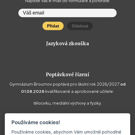
Napište Váš e-mail do formuláře a potvrďte.
Přidat
Odebrat
Jazyková zkouška
Poptávkové řízení
Gymnázium Broumov poptává pro školní rok 2026/2027
od
01.08.2026
kvalifikované a aprobované učitele:
tělocviku, mediální výchovy a fyziky.
Vaše doplňující dotazy k poptávce a případné nabídky zasílejte
Používáme cookies!
prosím na
reditel@gybroumov.cz
.
Používáme cookies, abychom Vám umožnili pohodlné