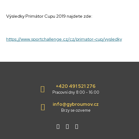
Výsledky Primátor Cupu 2019 najdete zde:
https://www.sportchallenge.cz/cz/primator-cup/vysledky
+420 491 521 276
Pracovní dny 8:00 - 16:00
info@gybroumov.cz
Brzy se ozveme