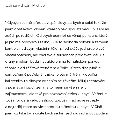
Jak se vidí sám Michael:
"Kdybych se měl představit pár slovy, asi bych o sobě řekl, že
jsem dost aktivní člověk, kterého baví spousta věcí. To jsem asi
zdědil po rodičích. Od svých osmi let se věnuji parkouru, který
je pro mě obrovskou zálibou. Je to svoboda pohybu a zároveň
kontrola nad svým vlastním tělem. Teď skáču jednak pro své
vlastní potěšení, ale chci svoje zkušenosti předávat i dál. Už
druhým rokem budu instruktorem na tématickém parkour
táboře a od září také trenérem v Polici. K této disciplíně je
samozřejmě potřebná fyzička, proto můj trénink doplňuji
kalistenikou a silovým cvičením se závažím. Miluju cestování
a poznávání cizích zemí, a to nejen se všemi jejich
zajímavostmi, ale také pro poznávání cizích kuchyní. Vaření je
totiž mojí další velkou zálibou. Zkouším rád nové recepty
a nejraději mám asi vietnamskou a čínskou kuchyni. V Číně
jsem už také byl a určitě bych se tam jednou rád znovu podíval.