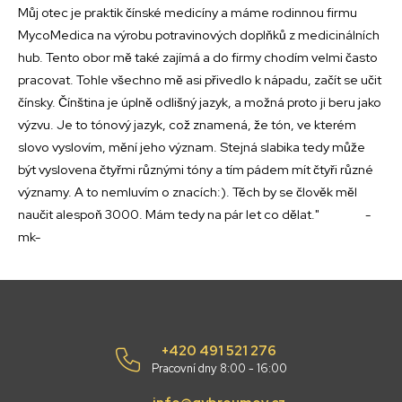
Můj otec je praktik čínské medicíny a máme rodinnou firmu
MycoMedica na výrobu potravinových doplňků z medicinálních
hub. Tento obor mě také zajímá a do firmy chodím velmi často
pracovat. Tohle všechno mě asi přivedlo k nápadu, začít se učit
čínsky. Čínština je úplně odlišný jazyk, a možná proto ji beru jako
výzvu. Je to tónový jazyk, což znamená, že tón, ve kterém
slovo vyslovím, mění jeho význam. Stejná slabika tedy může
být vyslovena čtyřmi různými tóny a tím pádem mít čtyři různé
významy. A to nemluvím o znacích:). Těch by se člověk měl
naučit alespoň 3000. Mám tedy na pár let co dělat." -
mk-
+420 491 521 276
Pracovní dny 8:00 - 16:00